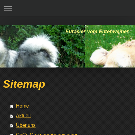
Eurasier vom Entenweiher
Sitemap
Home
Aktuell
Über uns
CoCo Cha vom Entenweiher