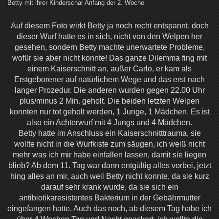
Betty mit ihrer Kinderschar Anfang der 2. Woche
Auf diesem Foto wirkt Betty ja noch recht entspannt, doch
dieser Wurf hatte es in sich, nicht von den Welpen her
gesehen, sondern Betty machte unerwartete Probleme,
wofür sie aber nicht konnte! Das ganze Dilemma fing mit
einem Kaiserschnitt an, außer Carlo, er kam als
Erstgeborener auf natürlichem Wege und das erst nach
langer Prozedur. Die anderen wurden gegen 22.00 Uhr
plus/minus 2 Min. geholt. Die beiden letzten Welpen
konnten nur tot geholt werden, 1 Junge, 1 Mädchen. Es ist
also ein Achterwurf mit 4 Jungs und 4 Mädchen.
Betty hatte im Anschluss ein Kaiserschnitttrauma, sie
wollte nicht in die Wurfkiste zum säugen, ich weiß nicht
mehr was ich mir habe einfallen lassen, damit sie liegen
blieb? Ab dem 11. Tag war dann entgültig alles vorbei, jetzt
hing alles an mir, auch weil Betty nicht konnte, da sie kurz
darauf sehr krank wurde, da sie sich ein
antibiotikaresistentes Bakterium in der Gebährmutter
eingefangen hatte. Auch das noch, ab diesem Tag habe ich